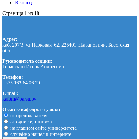
В конец
Страница 1 из 18
Адрес:
каб. 207/3, ул.Парковая, 62, 225401 г.Барановичи, Брестская
обл.
Руководитель секции:
Горавский Игорь Андреевич
Телефон:
+375 163 64 06 70
E-mail:
kaf.tm@barsu.by
О сайте кафедры я узнал:
от преподавателя
от одногруппников
на главном сайте университета
случайно нашел в интернете