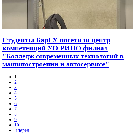
Студенты БарГУ посетили центр
компетенций УО РИПО филиал
"Колледж современных технологий в
машиностроении и автосервисе"
1
2
3
4
5
6
7
8
9
10
Вперед