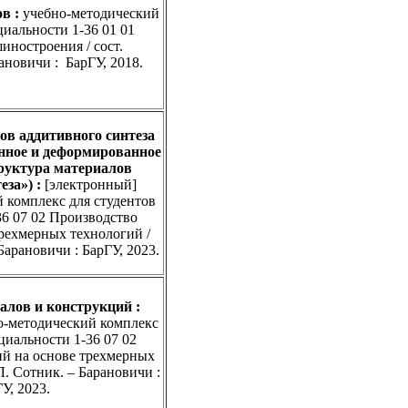
в :
учебно-методический
циальности 1-36 01 01
иностроения / сост.
ановичи : БарГУ, 2018.
в аддитивного синтеза
нное и деформированное
руктура материалов
теза»)
:
[электронный]
 комплекс для студентов
36 07 02 Производство
трехмерных технологий /
 Барановичи : БарГУ, 2023.
алов и конструкций
:
о-методический комплекс
циальности 1-36 07 02
ий на основе трехмерных
 Л. Сотник. – Барановичи :
У, 2023.