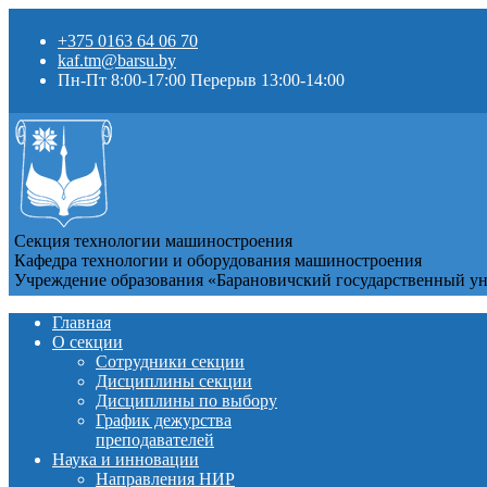
+375 0163 64 06 70
kaf.tm@barsu.by
Пн-Пт 8:00-17:00 Перерыв 13:00-14:00
Секция технологии машиностроения
Кафедра технологии и оборудования машиностроения
Учреждение образования «Барановичский государственный у
Главная
О секции
Сотрудники секции
Дисциплины секции
Дисциплины по выбору
График дежурства
преподавателей
Наука и инновации
Направления НИР