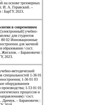
ий на основе трехмерных
т. И. А. Горавский. –
 : БарГУ, 2023.
логии в современном
:
[электронный] учебно-
мплекс для студентов
6 80 02 Инновационные
ностроении для заочной
 образования / сост.
. Жигалов. – Барановичи :
У, 2023.
учебно-методический
ов специальностей 1-36 01
ностроения; 1-36 01 03
кое оборудованиея
производства; 1-53 01 01
ологических процессов и
направлениям) / сост.
А. Дремук. – Барановичи :
У, 2018.