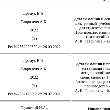
Дремук В.А.,
Детали машин и ос
Гавриленя А.К.
[электронный] учебн
для студентов спе
2022
Производство издел
технологий / с
(Э)
А. К. Гавриленя. – Б
Рег.№2552229672 от 26.09.2022
Дремук В.А.,
Детали машин
и п
механизмы
:
[эл
Гавриленя А.К.
методический ко
2022
специальности 1-
обеспечение процесс
(Э)
производства/ 
А. К. Гавриленя. – Б
Рег.№2552126396 от 28.07.2021
Горавский И.А.,
Инновацион