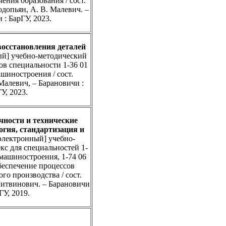
ения образования / сост.
одопьян, А. В. Малевич. –
 : БарГУ, 2023.
осстановления деталей
ый] учебно-методический
ов специальности 1-36 01
шиностроения / сост.
 Малевич, – Барановичи :
У, 2023.
ности и технические
гия, стандартизация и
[электронный] учебно-
кс для специальностей 1-
 машиностроения, 1-74 06
беспечение процессов
го производства / сост.
Литвинович. – Барановичи
ГУ, 2019.