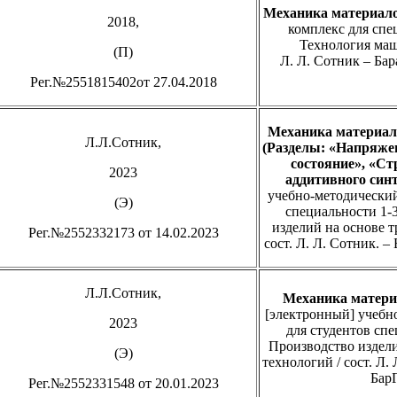
Механика материало
2018,
комплекс для спе
Технология маш
(П)
Л. Л. Сотник – Бар
Рег.№2551815402от 27.04.2018
Механика материало
Л.Л.Сотник,
(Разделы: «Напряже
состояние», «Ст
2023
аддитивного син
учебно-методический
(Э)
специальности 1-
изделий на основе 
Рег.№2552332173 от 14.02.2023
сост. Л. Л. Сотник. –
Л.Л.Сотник,
Механика матери
[электронный] учебн
2023
для студентов спе
Производство издел
(Э)
технологий / сост. Л.
БарГ
Рег.№2552331548 от 20.01.2023