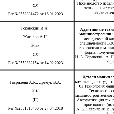
Производство издел
(Э)
технологий / сос
Барановичи
Рег.№2552331472 от 16.01.2023
Горавский И.А.,
Аддитивные техно
машиностроении
Жигалов А.Н.
методический ко
специальности 1-3
2023
технологии в маши
формы получения
(Э)
И. А. Горавский, А. Н
БарГ
Рег.№2552332154 от 14.02.2023
Детали машин
:
комплекс для студент
Гавриленя А.К., Дремук В.А.
01 Технология маши
Технологичес
2018
машиностроительного 
(П)
Автоматизация техн
производств (по 
Рег.№2551815400 от 27.04.2018
А. К. Гавриленя, В. 
БарГ