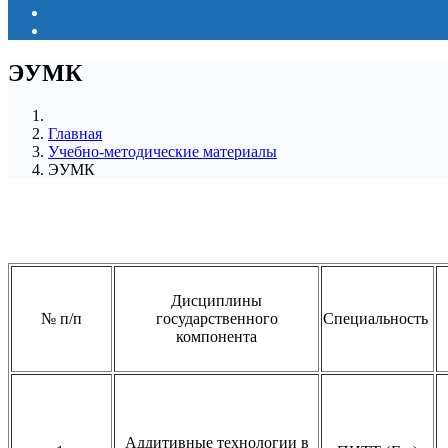
ЭУМК
Главная
Учебно-методические материалы
ЭУМК
Дисциплины
№ п/п
государственного
Специальность
компонента
Аддитивные технологии в