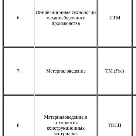
Инновационные технологии
6.
механосборочного
ИТМ
производства
7.
Материаловедение
ТМ (
Гос
)
Материаловедение и
технология
8.
ТОСП
конструкционных
материалов