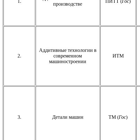
1.
ПИТТ (
Гос
)
производстве
Аддитивные технологии в
2.
современном
ИТМ
машиностроении
3.
Детали машин
ТМ (
Гос
)