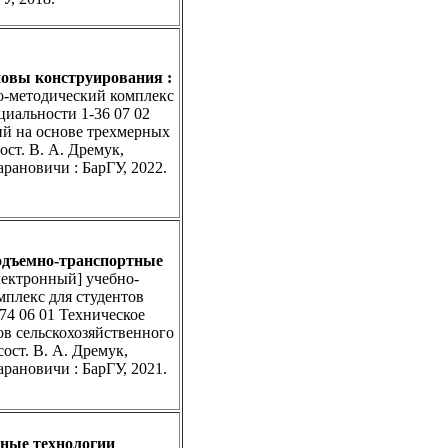
новы конструирования
:
о-методический комплекс
циальности 1-36 07 02
ий на основе трехмерных
ост. В. А. Дремук,
арановичи : БарГУ, 2022.
одъемно-транспортные
ектронный] учебно-
мплекс для студентов
74 06 01 Техническое
ов сельскохозяйственного
сост. В. А. Дремук,
арановичи : БарГУ, 2021.
ные технологии