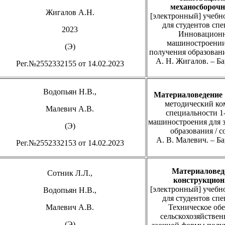
механосборочн
Жигалов А.Н.
[электронный] учебн
для студентов спе
2023
Инновационн
машиностроении
(Э)
получения образования
А. Н. Жигалов. – Ба
Рег.№2552332155 от 14.02.2023
Водопьян Н.В.,
Материаловедение
методический ко
Малевич А.В.
специальности 1
машиностроения для 
(Э)
образования / с
А. В. Малевич. – Ба
Рег.№2552332153 от 14.02.2023
Материаловеде
Сотник Л.Л.,
конструкцион
[электронный] учебн
Водопьян Н.В.,
для студентов спе
Малевич А.В.
Техническое об
сельскохозяйствен
(Э)