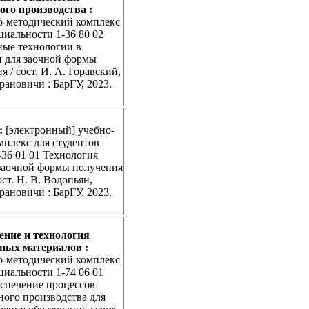
ого производства
:
о-методический комплекс
циальности 1-36 80 02
ые технологии в
 для заочной формы
 / сост. И. А. Горавский,
рановичи : БарГУ, 2023.
:
[электронный] учебно-
мплекс для студентов
-36 01 01 Технология
заочной формы получения
ост. Н. В. Водопьян,
рановичи : БарГУ, 2023.
ние и технология
ных материалов
:
о-методический комплекс
циальности 1-74 06 01
еспечение процессов
ного производства для