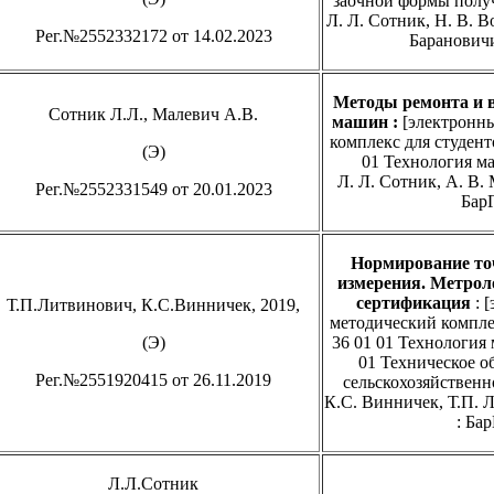
заочной формы получ
Л. Л. Сотник, Н. В. В
Рег.№2552332172 от 14.02.2023
Барановичи
Методы ремонта и в
Сотник Л.Л., Малевич А.В.
машин
:
[электронн
комплекс для студент
(Э)
01 Технология ма
Л. Л. Сотник, А. В.
Рег.№2552331549 от 20.01.2023
БарГ
Нормирование точ
измерения.
Метроло
сертификация
: 
Т.П.Литвинович, К.С.Винничек, 2019,
методический компле
(Э)
36 01 01 Технология
01 Техническое о
Рег.№2551920415 от 26.11.2019
сельскохозяйственно
К.С. Винничек, Т.П. 
: Бар
Л.Л.Сотник