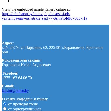
View the embedded image gallery online at:
https://mbt.barsu.by/index.php/novosti-i-ob-
yavleniya/universitetskie-zaplyvy#sigProIdf078037f1a
Адрес:
каб. 207/3, ул.Парковая, 62, 225401 г.Барановичи, Брестская
обл.
Руководитель секции:
Горавский Игорь Андреевич
Телефон:
+375 163 64 06 70
E-mail:
kaf.tm@barsu.by
О сайте кафедры я узнал:
от преподавателя
от одногруппников